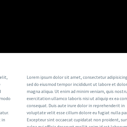
lit,
Lorem ipsum dolor sit amet, consectetur adipisicing 
e
sed do eiusmod tempor incididunt ut labore et dolo
d
magna aliqua. Ut enim ad minim veniam, quis nostr
ommodo
exercitation ullamco laboris nisi ut aliquip ex ea 
consequat. Duis aute irure dolor in reprehenderit in
atur.
voluptate velit esse cillum dolore eu fugiat nulla par
 in
Excepteur sint occaecat cupidatat non proident, sun
culpa qui officia deserunt mollit anim id est laborum