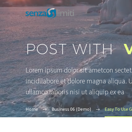
POST WITH
Lorem ipsum dolor sit ametcon sectet
incidilabore et dolore magna aliqua. 
ullamco laboris nisi ut aliquip ex ea
Home
Business 06 (Demo)
Easy To Use 