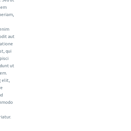
atem
periam,
 enim
odit aut
ratione
t, qui
pisci
dunt ut
tem.
elit,
re
ud
commodo
iatur.