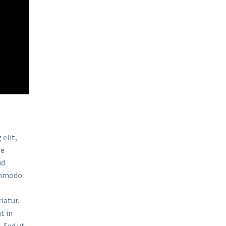
elit,
re
ud
commodo
iatur.
t in
. Sed ut