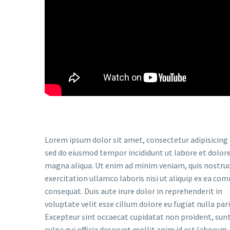
Lorem ipsum dolor sit amet, consectetur adipisicing e
sed do eiusmod tempor incididunt ut labore et dolor
magna aliqua. Ut enim ad minim veniam, quis nostru
exercitation ullamco laboris nisi ut aliquip ex ea c
consequat. Duis aute irure dolor in reprehenderit in
voluptate velit esse cillum dolore eu fugiat nulla pari
Excepteur sint occaecat cupidatat non proident, sunt
culpa qui officia deserunt mollit anim id est laborum.