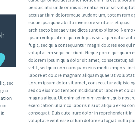
perspiciatis unde omnis iste natus error sit volupt
accusantium doloremque laudantium, totam rem a
eaque ipsa quae ab illo inventore veritatis et quasi
architecto beatae vitae dicta sunt explicabo. Nemo
bh
ipsam voluptatem quia voluptas sit aspernatur aut 
fugit, sed quia consequuntur magni dolores eos qui 
voluptatem sequi nesciunt. Neque porro quisquam es
dolorem ipsum quia dolor sit amet, consectetur, adi
velit, sed quia non numquam eius modi tempora inci
labore et dolore magnam aliquam quaerat volupta
Lorem ipsum dolor sit amet, consectetur adipisicing 
it, sed
sed do eiusmod tempor incididunt ut labore et dolo
agna
magna aliqua. Ut enim ad minim veniam, quis nostr
tation
exercitation ullamco laboris nisi ut aliquip ex ea 
uat.
consequat. Duis aute irure dolor in reprehenderit in
it
voluptate velit esse cillum dolore eu fugiat nulla par