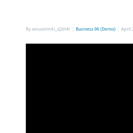
By senzalimiti_q2ih4r
Business 06 (Demo)
April 