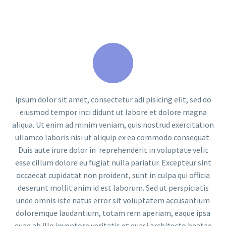
ipsum dolor sit amet, consectetur adi pisicing elit, sed do
eiusmod tempor inci didunt ut labore et dolore magna
aliqua. Ut enim ad minim veniam, quis nostrud exercitation
ullamco laboris nisi ut aliquip ex ea commodo consequat.
Duis aute irure dolor in reprehenderit in voluptate velit
esse cillum dolore eu fugiat nulla pariatur. Excepteur sint
occaecat cupidatat non proident, sunt in culpa qui officia
deserunt mollit anim id est laborum. Sed ut perspiciatis
unde omnis iste natus error sit voluptatem accusantium
doloremque laudantium, totam rem aperiam, eaque ipsa
quae ab illo inventore veritatis et quasi architecto beatae