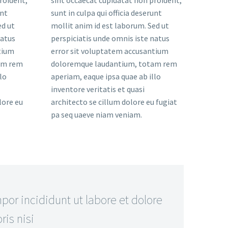
roident,
sint occaecat cupidatat non proident,
unt
sunt in culpa qui officia deserunt
ed ut
mollit anim id est laborum. Sed ut
natus
perspiciatis unde omnis iste natus
tium
error sit voluptatem accusantium
am rem
doloremque laudantium, totam rem
lo
aperiam, eaque ipsa quae ab illo
inventore veritatis et quasi
lore eu
architecto se cillum dolore eu fugiat
pa seq uaeve niam veniam.
or incididunt ut labore et dolore
is nisi