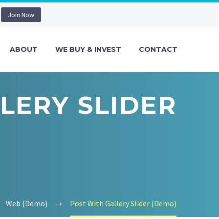
Join Now
ABOUT
WE BUY & INVEST
CONTACT
LERY SLIDER
Web (Demo)
Post With Gallery Slider (Demo)