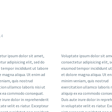
14
tur ipsum dolor sit amet,
Voluptate ipsum dolor sit am
tur adipisicing elit, sed do
consectetur adipisicing elit, 
tempor incididunt ut labore
eiusmod tempor incididunt ut
e magna aliqua. Ut enim ad
et dolore magna aliqua. Ut en
eniam, quis nostrud
minim veniam, quis nostrud
tion ullamco laboris nisi ut
exercitation ullamco laboris n
 ex ea commodo consequat.
aliquip ex ea commodo conse
e irure dolor in reprehenderit
Duis aute irure dolor in repre
tate velit es riatur. Excepteur
in voluptate velit es riatur. E