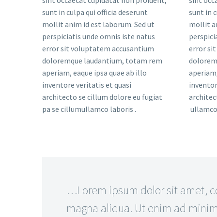
sint occaecat cupidatat non proident,
sint occ
sunt in culpa qui officia deserunt
sunt in c
mollit anim id est laborum. Sed ut
mollit a
perspiciatis unde omnis iste natus
perspici
error sit voluptatem accusantium
error si
doloremque laudantium, totam rem
dolorem
aperiam, eaque ipsa quae ab illo
aperiam,
inventore veritatis et quasi
inventor
architecto se cillum dolore eu fugiat
architec
pa se cillumullamco laboris .
ullamco 
…Lorem ipsum dolor sit amet, con
magna aliqua. Ut enim ad minim v