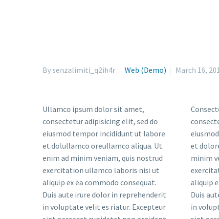
By senzalimiti_q2ih4r
Web (Demo)
March 16, 20
Ullamco ipsum dolor sit amet,
Consecte
consectetur adipisicing elit, sed do
consecte
eiusmod tempor incididunt ut labore
eiusmod 
et dolullamco oreullamco aliqua. Ut
et dolor
enim ad minim veniam, quis nostrud
minim v
exercitation ullamco laboris nisi ut
exercita
aliquip ex ea commodo consequat.
aliquip
Duis aute irure dolor in reprehenderit
Duis aut
in voluptate velit es riatur. Excepteur
in volup