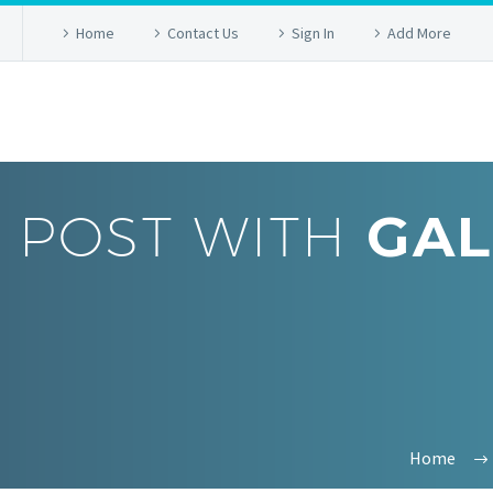
Home
Contact Us
Sign In
Add More
POST WITH
GAL
Home