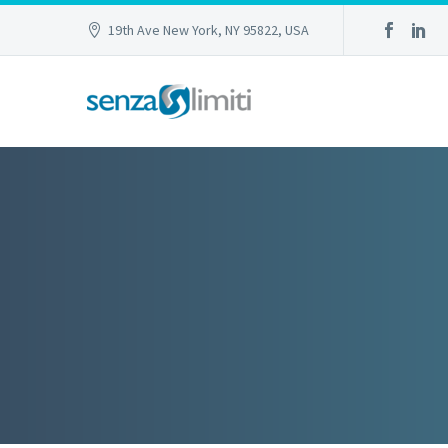
19th Ave New York, NY 95822, USA