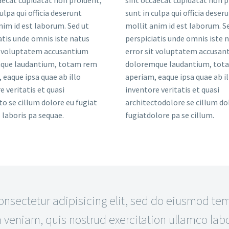
aecat cupidatat non proident,
sint occaecat cupidatat non p
ulpa qui officia deserunt
sunt in culpa qui officia deser
nim id est laborum. Sed ut
mollit anim id est laborum. S
atis unde omnis iste natus
perspiciatis unde omnis iste 
t voluptatem accusantium
error sit voluptatem accusan
que laudantium, totam rem
doloremque laudantium, tot
 eaque ipsa quae ab illo
aperiam, eaque ipsa quae ab il
e veritatis et quasi
inventore veritatis et quasi
to se cillum dolore eu fugiat
architectodolore se cillum do
laboris pa sequae.
fugiatdolore pa se cillum.
sectetur adipisicing elit, sed do eiusmod temp
eniam, quis nostrud exercitation ullamco labor