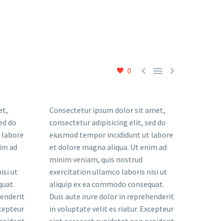



0
et,
Consectetur ipsum dolor sit amet,
sed do
consectetur adipisicing elit, sed do
 labore
eiusmod tempor incididunt ut labore
im ad
et dolore magna aliqua. Ut enim ad
minim veniam, quis nostrud
isi ut
exercitation ullamco laboris nisi ut
quat.
aliquip ex ea commodo consequat.
henderit
Duis aute irure dolor in reprehenderit
xcepteur
in voluptate velit es riatur. Excepteur